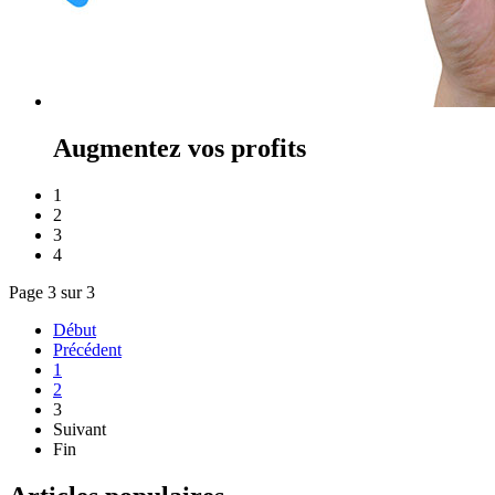
Augmentez vos profits
1
2
3
4
Page 3 sur 3
Début
Précédent
1
2
3
Suivant
Fin