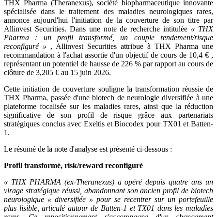
THX Pharma (Theranexus), société biopharmaceutique innovante
spécialisée dans le traitement des maladies neurologiques rares,
annonce aujourd'hui l'initiation de la couverture de son titre par
Allinvest Securities. Dans une note de recherche intitulée
« THX
Pharma : un profil transformé, un couple rendement/risque
reconfiguré »
, Allinvest Securities attribue à THX Pharma une
recommandation à l'achat
assortie d'un objectif de cours de 10,4 €
,
représentant un potentiel de hausse de 226 %
par rapport au cours de
clôture de 3,205 €
au 15 juin 2026.
Cette initiation de couverture souligne la transformation réussie de
THX Pharma, passée d'une biotech de neurologie diversifiée à une
plateforme focalisée sur les maladies rares, ainsi que la réduction
significative de son profil de risque grâce aux partenariats
stratégiques conclus avec Exeltis et Biocodex pour TX01 et Batten-
1.
Le résumé de la note d'analyse est présenté ci-dessous :
Profil transformé, risk/reward reconfiguré
« THX PHARMA (ex-Theranexus) a opéré depuis quatre ans un
virage stratégique réussi, abandonnant son ancien profil de biotech
neurologique « diversifiée » pour se recentrer sur un portefeuille
plus lisible, articulé autour de Batten-1 et TX01 dans les maladies
rares. Ce repositionnement s'accompagne d'un changement