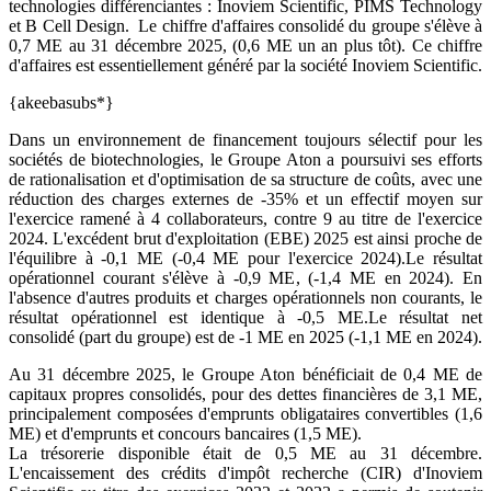
technologies différenciantes : Inoviem Scientific, PIMS Technology
et B Cell Design. Le chiffre d'affaires consolidé du groupe s'élève à
0,7 ME au 31 décembre 2025, (0,6 ME un an plus tôt). Ce chiffre
d'affaires est essentiellement généré par la société Inoviem Scientific.
{akeebasubs*}
Dans un environnement de financement toujours sélectif pour les
sociétés de biotechnologies, le Groupe Aton a poursuivi ses efforts
de rationalisation et d'optimisation de sa structure de coûts, avec une
réduction des charges externes de -35% et un effectif moyen sur
l'exercice ramené à 4 collaborateurs, contre 9 au titre de l'exercice
2024. L'excédent brut d'exploitation (EBE) 2025 est ainsi proche de
l'équilibre à -0,1 ME (-0,4 ME pour l'exercice 2024).Le résultat
opérationnel courant s'élève à -0,9 ME, (-1,4 ME en 2024). En
l'absence d'autres produits et charges opérationnels non courants, le
résultat opérationnel est identique à -0,5 ME.Le résultat net
consolidé (part du groupe) est de -1 ME en 2025 (-1,1 ME en 2024).
Au 31 décembre 2025, le Groupe Aton bénéficiait de 0,4 ME de
capitaux propres consolidés, pour des dettes financières de 3,1 ME,
principalement composées d'emprunts obligataires convertibles (1,6
ME) et d'emprunts et concours bancaires (1,5 ME).
La trésorerie disponible était de 0,5 ME au 31 décembre.
L'encaissement des crédits d'impôt recherche (CIR) d'Inoviem