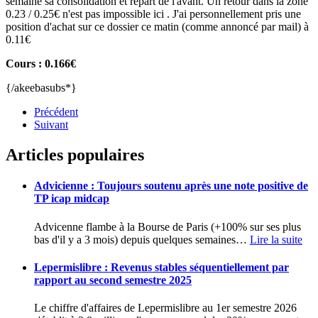
semaine sa consolidation et repart de l'avant. Un retour dans la zone
0.23 / 0.25€ n'est pas impossible ici . J'ai personnellement pris une
position d'achat sur ce dossier ce matin (comme annoncé par mail) à
0.11€
Cours : 0.166€
{/akeebasubs*}
Précédent
Suivant
Articles populaires
Advicienne : Toujours soutenu après une note positive de
TP icap midcap
Advicenne flambe à la Bourse de Paris (+100% sur ses plus
bas d'il y a 3 mois) depuis quelques semaines
…
Lire la suite
Lepermislibre : Revenus stables séquentiellement par
rapport au second semestre 2025
Le chiffre d'affaires de Lepermislibre au 1er semestre 2026