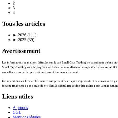
2
3
4
Tous les articles
►
2026 (111)
►
2025 (39)
Avertissement
Les informations et analyses diffusées sur le site Small Caps Trading ne constituent qu'une aid
Small Caps Trading sont la propriété exclusive de leurs détenteurs respectifs. La responsabilité
consulter un conseiller professionnel avant tout investissement.
Les opérations sur les marchés actions comportent des risques importants et ne conviennent pas à t
sécurité financière ou son style de vie. Seul le capital-risque doit être utilisé pour la négociati
Liens utiles
A propos
CGU
Mentions légales