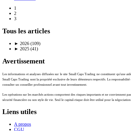
1
2
3
Tous les articles
►
2026 (109)
►
2025 (41)
Avertissement
Les informations et analyses diffusées sur le site Small Caps Trading ne constituent qu'une aid
Small Caps Trading sont la propriété exclusive de leurs détenteurs respectifs. La responsabilité
consulter un conseiller professionnel avant tout investissement.
Les opérations sur les marchés actions comportent des risques importants et ne conviennent pas à t
sécurité financière ou son style de vie. Seul le capital-risque doit être utilisé pour la négociati
Liens utiles
A propos
CGU