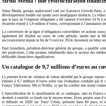
Sirius Media : une restructuration financiè
Sirius Media, groupe audiovisuel coté sur Euronext Growth Paris, a
développement fondée sur quatre axes stratégiques distincts. La réducti
que le taux de l’emprunt obligataire a été ramené d’environ 14 % à en
récurrent estimé à 1,9 million d’euros, correspondant à l’annulation des
La conversion de la ligne d’obligations convertibles en actions sousc
également été finalisé au cours de cette période, tandis que la fi
successivement depuis la fin de l’exercice 2024, dessinent un bilan sen
Paul Amsellem, président-directeur général du groupe, a qualifié cett
des projections. Cette posture, inhabituelle dans le secteur des média
difficultés financières significatives.
Un catalogue de 9,7 millions d’euros au cœ
Le premier levier de création de valeur identifié par le groupe repose 
estimée à 9,7 millions d’euros selon une évaluation conduite par le
France Télévisions, M6 et Netflix, ce qui lui confère une assise commerc
L’intensification de la monétisation de ce catalogue, tant en France 
destinés à enrichir ce fonds sur le moyen terme. Deux projets sont d
et diffusée en 2026 sur Trace Urban, présente dans 60 pays, et l