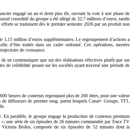
ncier engagé un an et demi plus tôt, ouvrant la voie à une phase de
passif consolidé du groupe a été allégé de 32,7 millions d’euros, tandis
 efforts se traduisent dès le premier semestre 2026 par un produit non
n de 1,15 million d’euros supplémentaires. Le regroupement d’actions a
e afin d’être traitée dans un cadre ordonné. Ces opérations, menées
trajectoire de croissance.
é de ne communiquer que sur des réalisations effectives plutôt que sur
es de crédibilité pesant sur les sociétés ayant traversé une période de
de 600 heures de contenus regroupant plus de 200 titres, pour une valeur
ès de diffuseurs de premier rang, parmi lesquels Canal+ Groupe, TF1,
le.
hase. En parallèle, le groupe engage la production de contenus premium
Rap », une série de six épisodes de 26 minutes commandée par Trace TV
ce Victoria Bedos, composée de six épisodes de 52 minutes dont la