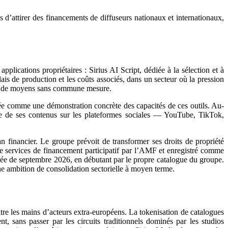
 d’attirer des financements de diffuseurs nationaux et internationaux,
pplications propriétaires : Sirius AI Script, dédiée à la sélection et à
délais de production et les coûts associés, dans un secteur où la pression
ant de moyens sans commune mesure.
entée comme une démonstration concrète des capacités de ces outils. Au-
cte de ses contenus sur les plateformes sociales — YouTube, TikTok,
 financier. Le groupe prévoit de transformer ses droits de propriété
 de services de financement participatif par l’AMF et enregistré comme
rée de septembre 2026, en débutant par le propre catalogue du groupe.
une ambition de consolidation sectorielle à moyen terme.
ntre les mains d’acteurs extra-européens. La tokenisation de catalogues
t, sans passer par les circuits traditionnels dominés par les studios