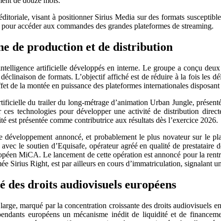
ment de douze mois.
oriale, visant à positionner Sirius Media sur des formats susceptibles
s pour accéder aux commandes des grandes plateformes de streaming.
îne de production et de distribution
ntelligence artificielle développés en interne. Le groupe a conçu deux a
a déclinaison de formats. L’objectif affiché est de réduire à la fois les 
effet de la montée en puissance des plateformes internationales dispos
ce artificielle du trailer du long-métrage d’animation Urban Jungle, prés
 ces technologies pour développer une activité de distribution dire
é est présentée comme contributrice aux résultats dès l’exercice 2026.
de développement annoncé, et probablement le plus novateur sur le plan
, avec le soutien d’Equisafe, opérateur agréé en qualité de prestataire
uropéen MiCA. Le lancement de cette opération est annoncé pour la rent
mée Sirius Right, est par ailleurs en cours d’immatriculation, signalant 
é des droits audiovisuels européens
large, marqué par la concentration croissante des droits audiovisuels e
dépendants européens un mécanisme inédit de liquidité et de financemen