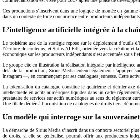
commercialisation est visée pour 2027 après une phase de développe
Ces productions s’inscrivent dans une logique de montée en gamme édit
dans un contexte de forte concurrence entre producteurs indépendant
L’intelligence artificielle intégrée à la cha
Le troisième axe de la stratégie repose sur le déploiement d’outils d’i
l’écriture de contenus, et Sirius AI Edit, orientée vers la création et l
économique sur les producteurs indépendants s’est accentuée sous l’
Le groupe cite en illustration la réalisation intégrale par intelligen
delà de la production, Sirius Media entend également s’appuyer sur
Instagram —, en commençant par ses catalogues jeunesse. Cette activit
La tokenisation du catalogue constitue le quatrième et dernier axe 
intellectuelle en actifs numériques liquides dans un cadre réglementé
prestataire de services sur actifs numériques au sens du règlement e
Une filiale dédiée à l’acquisition de catalogues de droits tiers, dénom
Un modèle qui interroge sur la souverainet
La démarche de Sirius Media s’inscrit dans un contexte sectoriel plus 
de droits, si elle se généralise, pourrait offrir aux producteurs in