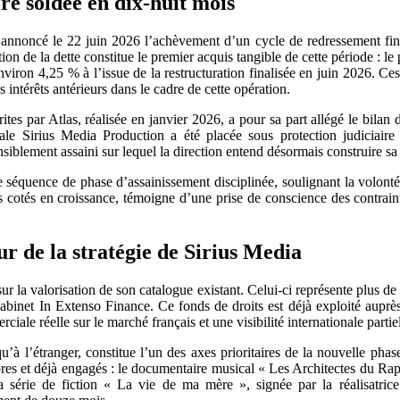
re soldée en dix-huit mois
 annoncé le 22 juin 2026 l’achèvement d’un cycle de redressement fina
on de la dette constitue le premier acquis tangible de cette période : le 
viron 4,25 % à l’issue de la restructuration finalisée en juin 2026. Ces
 intérêts antérieurs dans le cadre de cette opération.
rites par Atlas, réalisée en janvier 2026, a pour sa part allégé le bila
liale Sirius Media Production a été placée sous protection judiciair
siblement assaini sur lequel la direction entend désormais construire sa 
e séquence de phase d’assainissement disciplinée, soulignant la volont
s cotés en croissance, témoigne d’une prise de conscience des contraint
ur de la stratégie de Sirius Media
sur la valorisation de son catalogue existant. Celui-ci représente plus 
 cabinet In Extenso Finance. Ce fonds de droits est déjà exploité aupr
iale réelle sur le marché français et une visibilité internationale partiel
qu’à l’étranger, constitue l’un des axes prioritaires de la nouvelle p
’ores et déjà engagés : le documentaire musical « Les Architectes du 
a série de fiction « La vie de ma mère », signée par la réalisatri