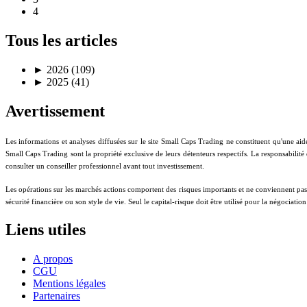
4
Tous les articles
►
2026 (109)
►
2025 (41)
Avertissement
Les informations et analyses diffusées sur le site Small Caps Trading ne constituent qu'une aid
Small Caps Trading sont la propriété exclusive de leurs détenteurs respectifs. La responsabilité
consulter un conseiller professionnel avant tout investissement.
Les opérations sur les marchés actions comportent des risques importants et ne conviennent pas à t
sécurité financière ou son style de vie. Seul le capital-risque doit être utilisé pour la négociati
Liens utiles
A propos
CGU
Mentions légales
Partenaires