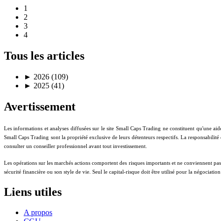
1
2
3
4
Tous les articles
►
2026 (109)
►
2025 (41)
Avertissement
Les informations et analyses diffusées sur le site Small Caps Trading ne constituent qu'une aid
Small Caps Trading sont la propriété exclusive de leurs détenteurs respectifs. La responsabilité
consulter un conseiller professionnel avant tout investissement.
Les opérations sur les marchés actions comportent des risques importants et ne conviennent pas à t
sécurité financière ou son style de vie. Seul le capital-risque doit être utilisé pour la négociati
Liens utiles
A propos