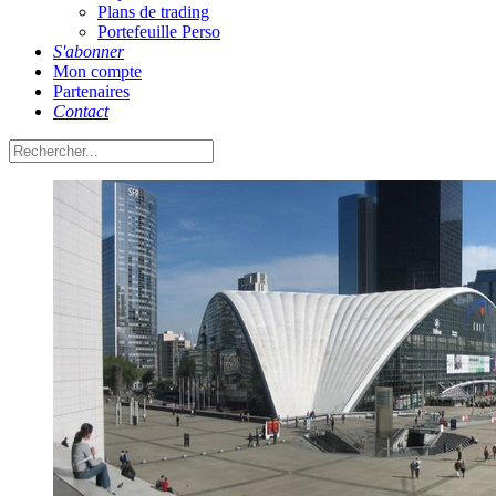
Plans de trading
Portefeuille Perso
S'abonner
Mon compte
Partenaires
Contact